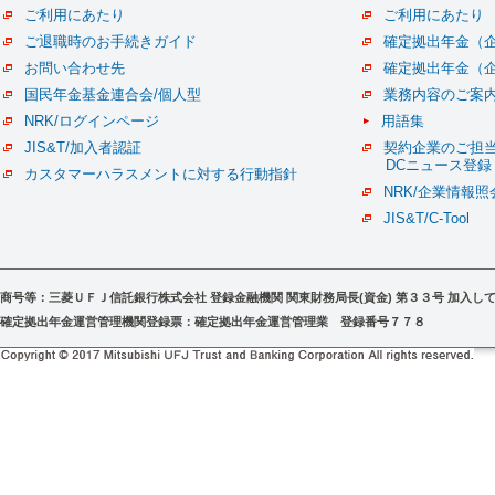
ご利用にあたり
ご利用にあたり
ご退職時のお手続きガイド
確定拠出年金（
お問い合わせ先
確定拠出年金（
国民年金基金連合会/個人型
業務内容のご案
NRK/ログインページ
用語集
JIS&T/加入者認証
契約企業のご担
DCニュース登録
カスタマーハラスメントに対する行動指針
NRK/企業情報照
JIS&T/C-Tool
商号等：三菱ＵＦＪ信託銀行株式会社 登録金融機関 関東財務局長(資金) 第３３号 加入
確定拠出年金運営管理機関登録票：確定拠出年金運営管理業 登録番号７７８